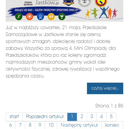
Już w najbliższy czwartek, 21 maja, Przedszkole
Samorządowe w Jastkowie stanie się areną
sportowych zmagań, dziecięcej radości i dobrej
zabawy. Wszystko za sprawą 4. Mini Olimpiady dla
Przedszkolaków, która po raz kolejny zgromadzi
najmłodszych mieszkańców gminy wokół idei
aktywności fizycznej, zdrowej rywalizacji i wspólnego
spędzania czasu.
czytaj więcej...
Strona 1 z 85
start
Poprzedni artykuł
1
2
3
4
5
6
7
8
9
10
Następny artykuł
koniec