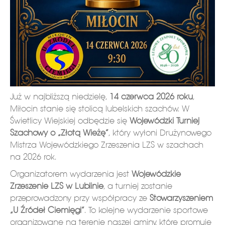
Już w najbliższą niedzielę,
14 czerwca 2026 roku
,
Miłocin stanie się stolicą lubelskich szachów. W
Świetlicy Wiejskiej odbędzie się
Wojewódzki Turniej
Szachowy o „Złotą Wieżę”
, który wyłoni Drużynowego
Mistrza Wojewódzkiego Zrzeszenia LZS w szachach
na 2026 rok.
Organizatorem wydarzenia jest
Wojewódzkie
Zrzeszenie LZS w Lublinie
, a turniej zostanie
przeprowadzony przy współpracy ze
Stowarzyszeniem
„U Źródeł Ciemięgi”
. To kolejne wydarzenie sportowe
organizowane na terenie naszej gminy, które promuje