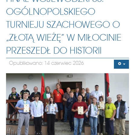
OGÓLNOPOLSKIEGO
TURNIEJU SZACHOWEGO O
„ZŁOTĄ WIEŻĘ” W MIŁOCINIE
PRZESZEDŁ DO HISTORII
Opublikowano: 14 czerwiec 2026