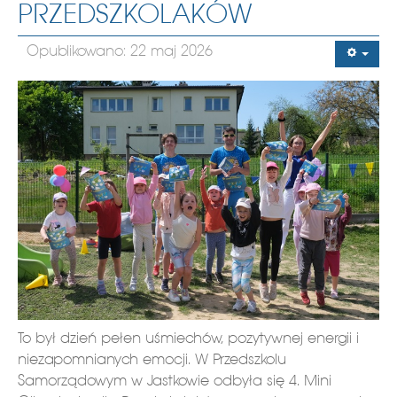
PRZEDSZKOLAKÓW
Opublikowano: 22 maj 2026
To był dzień pełen uśmiechów, pozytywnej energii i
niezapomnianych emocji. W Przedszkolu
Samorządowym w Jastkowie odbyła się 4. Mini