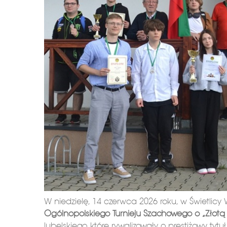
W niedzielę, 14 czerwca 2026 roku, w Świetlicy W
Ogólnopolskiego Turnieju Szachowego o „Złotą 
lubelskiego, które rywalizowały o prestiżowy tytu