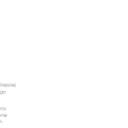
iejskiej
ego
rzy
enie
ań