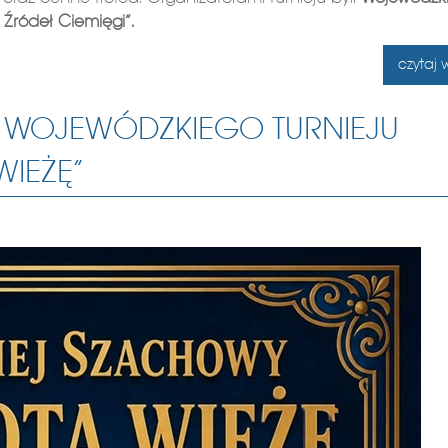
 Źródeł Ciemięgi”.
czytaj w
 WOJEWÓDZKIEGO TURNIEJU
IEŻĘ”