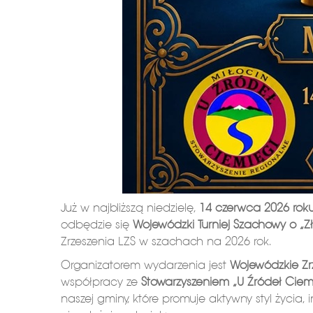
Już w najbliższą niedzielę,
14 czerwca 2026 rok
odbędzie się
Wojewódzki Turniej Szachowy o „Z
Zrzeszenia LZS w szachach na 2026 rok.
Organizatorem wydarzenia jest
Wojewódzkie Zrz
współpracy ze
Stowarzyszeniem „U Źródeł Ciem
naszej gminy, które promuje aktywny styl życia,