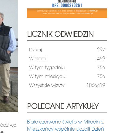
LICZNIK ODWIEDZIN
Dzsiaj
297
Wczoraj
459
W tym tygodniu
756
W tym miesiącu
756
Wszystkie wizyty
1066419
POLECANE ARTYKUŁY
Biało-czerwone święto w Miłocinie.
wództwa
Mieszkańcy wspólnie uczcili Dzień
ie