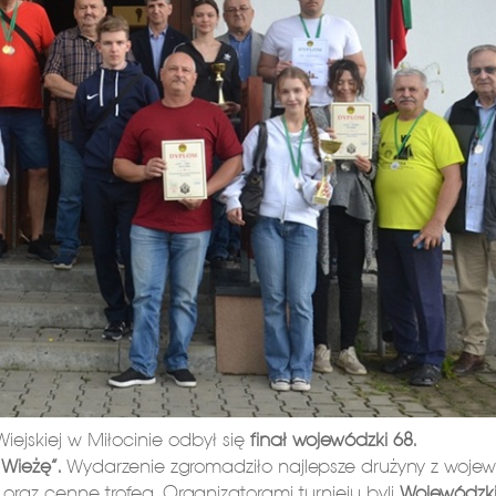
iejskiej w Miłocinie odbył się
finał wojewódzki 68.
Wieżę”.
Wydarzenie zgromadziło najlepsze drużyny z woje
ł oraz cenne trofea. Organizatorami turnieju byli
Wojewódzk