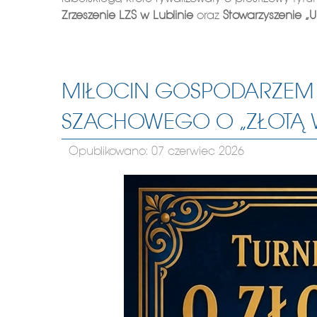
Zrzeszenie LZS w Lublinie
oraz
Stowarzyszenie „U
MIŁOCIN GOSPODARZEM
SZACHOWEGO O „ZŁOTĄ W
Opublikowano: 07 czerwiec 2026