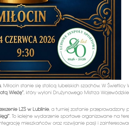
u
, Miłocin stanie się stolicą lubelskich szachów. W Świetlicy W
łotą Wieżę”
, który wyłoni Drużynowego Mistrza Wojewódzki
eszenie LZS w Lublinie
, a turniej zostanie przeprowadzony p
ięgi”
. To kolejne wydarzenie sportowe organizowane na ter
 integrację mieszkańców oraz rozwijanie pasji i zainteresow