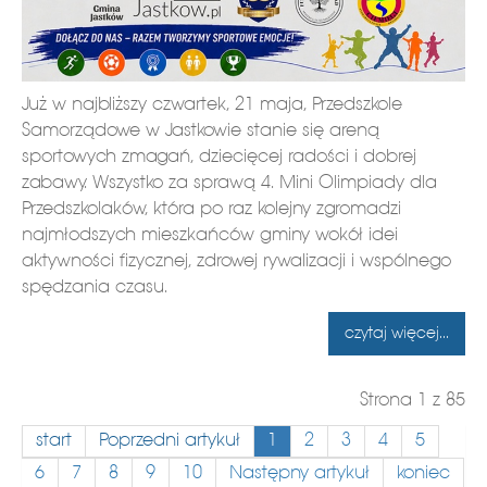
Już w najbliższy czwartek, 21 maja, Przedszkole
Samorządowe w Jastkowie stanie się areną
sportowych zmagań, dziecięcej radości i dobrej
zabawy. Wszystko za sprawą 4. Mini Olimpiady dla
Przedszkolaków, która po raz kolejny zgromadzi
najmłodszych mieszkańców gminy wokół idei
aktywności fizycznej, zdrowej rywalizacji i wspólnego
spędzania czasu.
czytaj więcej...
Strona 1 z 85
start
Poprzedni artykuł
1
2
3
4
5
6
7
8
9
10
Następny artykuł
koniec