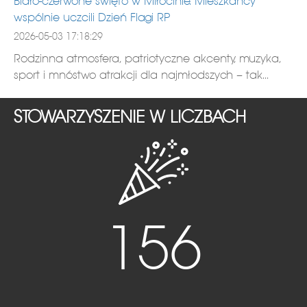
Biało-czerwone święto w Miłocinie. Mieszkańcy
wspólnie uczcili Dzień Flagi RP
2026-05-03 17:18:29
Rodzinna atmosfera, patriotyczne akcenty, muzyka,
sport i mnóstwo atrakcji dla najmłodszych – tak...
STOWARZYSZENIE W LICZBACH
156