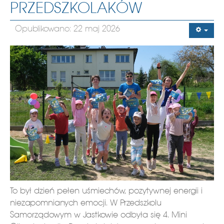
PRZEDSZKOLAKÓW
Opublikowano: 22 maj 2026
To był dzień pełen uśmiechów, pozytywnej energii i
niezapomnianych emocji. W Przedszkolu
Samorządowym w Jastkowie odbyła się 4. Mini