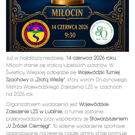
Już w najbliższą niedzielę,
14 czerwca 2026 roku
,
Miłocin stanie się stolicą lubelskich szachów. W
Świetlicy Wiejskiej odbędzie się
Wojewódzki Turniej
Szachowy o „Złotą Wieżę”
, który wyłoni Drużynowego
Mistrza Wojewódzkiego Zrzeszenia LZS w szachach
na 2026 rok.
Organizatorem wydarzenia jest
Wojewódzkie
Zrzeszenie LZS w Lublinie
, a turniej zostanie
przeprowadzony przy współpracy ze
Stowarzyszeniem
„U Źródeł Ciemięgi”
. To kolejne wydarzenie sportowe
organizowane na terenie naszej gminy, które promuje