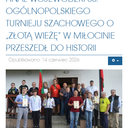
OGÓLNOPOLSKIEGO
TURNIEJU SZACHOWEGO O
„ZŁOTĄ WIEŻĘ” W MIŁOCINIE
PRZESZEDŁ DO HISTORII
Opublikowano: 14 czerwiec 2026