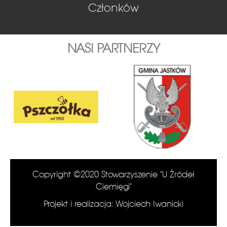
Członków
NASI PARTNERZY
Copyright ©2020 Stowarzyszenie "U Źródeł
Ciemięgi"
Projekt i realizacja: Wojciech Iwanicki